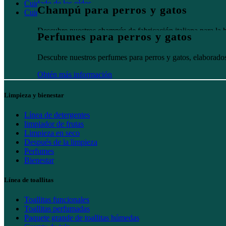
Cuidado de los oídos
Champú para perros y gatos
Cuidado bucal
Descubre nuestros champús de fabricación italiana para la h
Perfumes para perros y gatos
Obtén más información
Descubre nuestros perfumes para perros y gatos, elaborados 
Obtén más información
Limpieza y bienestar
Línea de detergentes
limpiador de frutas
Limpieza en seco
Después de la limpieza
Perfumes
Bienestar
Línea de toallitas
Toallitas funcionales
Toallitas perfumadas
Paquete grande de toallitas húmedas