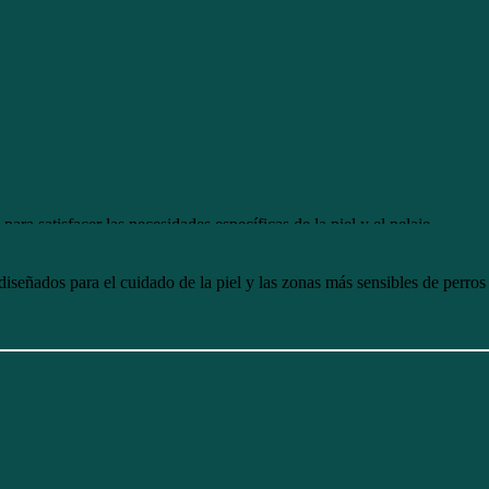
ara satisfacer las necesidades específicas de la piel y el pelaje.
eñados para el cuidado de la piel y las zonas más sensibles de perros y 