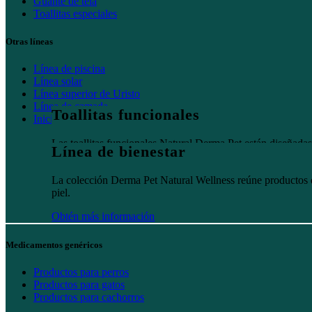
Guante de tela
Toallitas especiales
Otras líneas
Línea de piscina
Línea solar
Línea superior de Uristo
Línea de camada
Toallitas funcionales
Inicio
Las toallitas funcionales Natural Derma Pet están diseñadas p
Línea de bienestar
Obtén más información
La colección Derma Pet Natural Wellness reúne productos dis
piel.
Obtén más información
Medicamentos genéricos
Productos para perros
Productos para gatos
Productos para cachorros