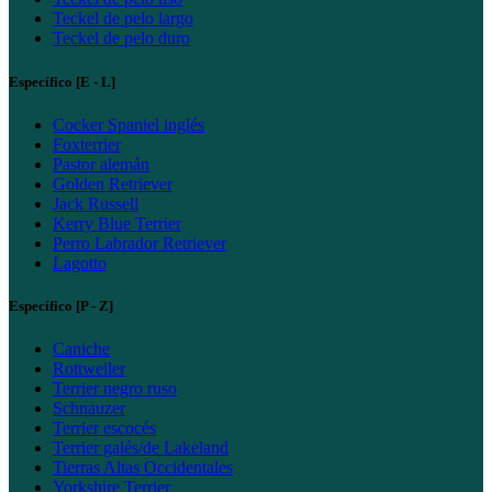
Teckel de pelo largo
Teckel de pelo duro
Específico [E - L]
Cocker Spaniel inglés
Foxterrier
Pastor alemán
Golden Retriever
Jack Russell
Kerry Blue Terrier
Perro Labrador Retriever
Lagotto
Específico [P - Z]
Caniche
Rottweiler
Terrier negro ruso
Schnauzer
Terrier escocés
Terrier galés/de Lakeland
Tierras Altas Occidentales
Yorkshire Terrier