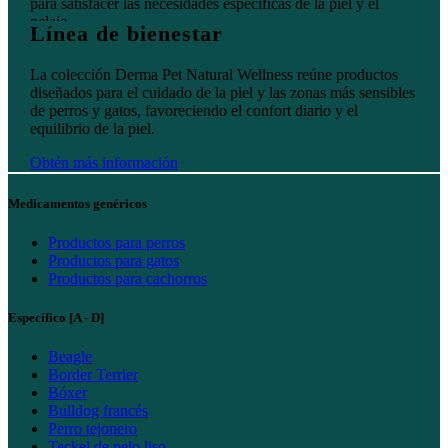
para satisfacer las necesidades específicas de la piel y el
pelaje.
Línea de bienestar
Obtén más información
La colección Derma Pet Natural Wellness reúne productos
diseñados para el cuidado de la piel y las zonas más sensibles
de perros y gatos, favoreciendo el confort diario y el
equilibrio de la piel.
Obtén más información
Medicamentos genéricos
Productos para perros
Productos para gatos
Productos para cachorros
Específico [A - D]
Beagle
Border Terrier
Bóxer
Bulldog francés
Perro tejonero
Teckel de pelo liso