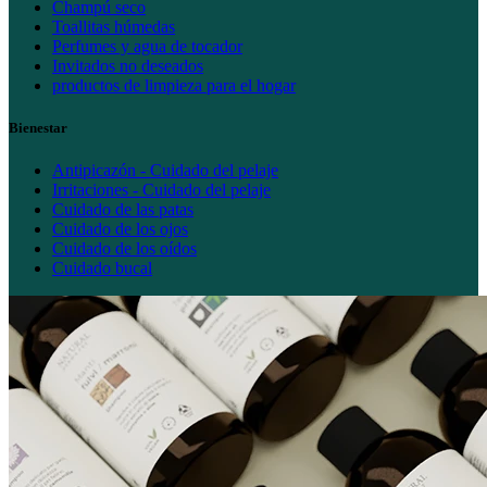
Champú seco
Toallitas húmedas
Perfumes y agua de tocador
Invitados no deseados
productos de limpieza para el hogar
Bienestar
Antipicazón - Cuidado del pelaje
Irritaciones - Cuidado del pelaje
Cuidado de las patas
Cuidado de los ojos
Cuidado de los oídos
Cuidado bucal