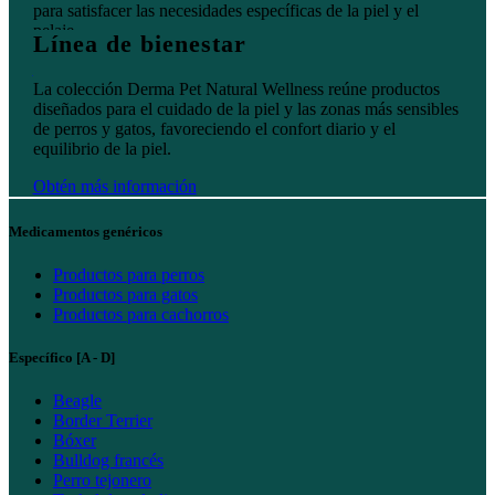
para satisfacer las necesidades específicas de la piel y el
pelaje.
Línea de bienestar
Obtén más información
La colección Derma Pet Natural Wellness reúne productos
diseñados para el cuidado de la piel y las zonas más sensibles
de perros y gatos, favoreciendo el confort diario y el
equilibrio de la piel.
Obtén más información
Medicamentos genéricos
Productos para perros
Productos para gatos
Productos para cachorros
Específico [A - D]
Beagle
Border Terrier
Bóxer
Bulldog francés
Perro tejonero