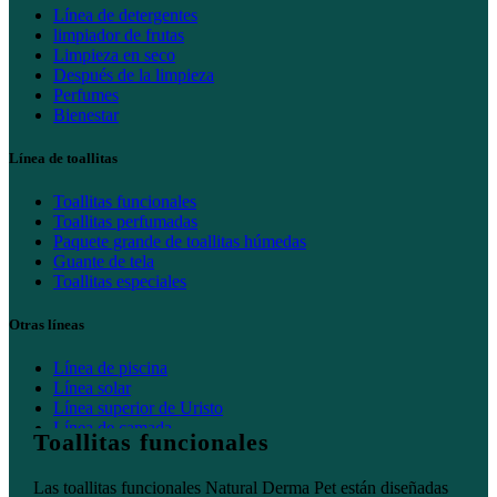
Línea de detergentes
limpiador de frutas
Limpieza en seco
Después de la limpieza
Perfumes
Bienestar
Línea de toallitas
Toallitas funcionales
Toallitas perfumadas
Paquete grande de toallitas húmedas
Guante de tela
Toallitas especiales
Otras líneas
Línea de piscina
Línea solar
Línea superior de Uristo
Línea de camada
Toallitas funcionales
Inicio
Las toallitas funcionales Natural Derma Pet están diseñadas