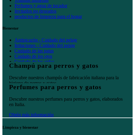
Toallitas húmedas
Perfumes y agua de tocador
Invitados no deseados
productos de limpieza para el hogar
Bienestar
Antipicazón - Cuidado del pelaje
Irritaciones - Cuidado del pelaje
Cuidado de las patas
Cuidado de los ojos
Cuidado de los oídos
Champú para perros y gatos
Cuidado bucal
Descubre nuestros champús de fabricación italiana para la
higiene de perros y gatos.
Perfumes para perros y gatos
Obtén más información
Descubre nuestros perfumes para perros y gatos, elaborados
en Italia.
Obtén más información
Limpieza y bienestar