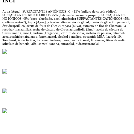
INCI
Aqua [Agua], SURFACTANTES ANIÓNICOS >5-<15% (sulfato de coceth sódico),
SURFACTANTES ANFOTÉRICOS <5% (betaína de cocamidopropilo), SURFACTANTES
NO IÓNICOS <5% (coco-glucósido, decil glucósido) SURFACTANTES CATIÓNICOS <5%
(policuaternio-7), Aqua [Agua], glicerina, diestearato de glicol, oleato de glicerilo, pantenol,
éter dicaprilílico, aceite de fruta de Olea europaea (oliva), extracto de flor de Chamomilla
recutita (manzanilla), aceite de cáscara de Citrus aurantifolia (lima), aceite de cáscara de
Citrus limon (limón), Parfum [Fragancia], cloruro de sodio, sorbato de potasio, tetrametil
acetiloctahidronaftalenos, fenoxietanol, alcohol bencílico, cocamida MEA, laureth-10,
Tocoferol, ácido láctico, hexametilindanopirano, hexil cinamal, limoneno, fitato de sodio,
salicilato de bencilo, alfa-isometil ionona, citronelol, hidroxicitronelal.
no probado
en animales
HECHO EN
ITALIA
Envío a
1-2 días hábiles
Envío gratis
para pedidos superiores a 30 € (en Italia)