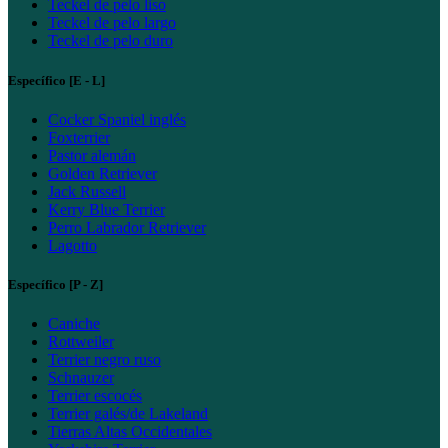
Teckel de pelo liso
Teckel de pelo largo
Teckel de pelo duro
Específico [E - L]
Cocker Spaniel inglés
Foxterrier
Pastor alemán
Golden Retriever
Jack Russell
Kerry Blue Terrier
Perro Labrador Retriever
Lagotto
Específico [P - Z]
Caniche
Rottweiler
Terrier negro ruso
Schnauzer
Terrier escocés
Terrier galés/de Lakeland
Tierras Altas Occidentales