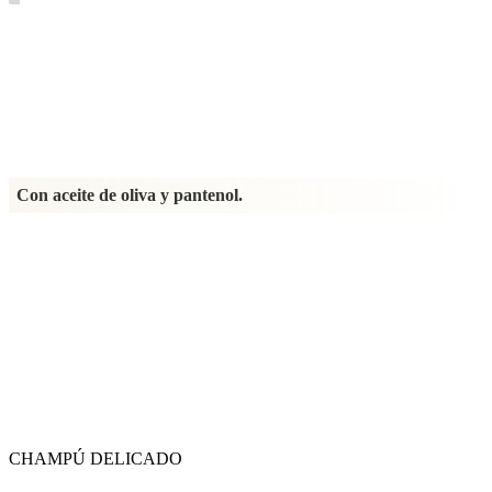
Champú
|
Detergente
CHAMPÚ DELICADO
Con aceite de oliva y pantenol.
200 ml
Champú suave para perros formulado para lavados frecuentes
,
Ideal también para pieles sensibles. Enriquecido con aceite de oliva
emoliente y reequilibrante, pantenol hidratante y regenerador
(provitamina B5) y extracto de manzanilla calmante. Limpia
suavemente, alivia el picor y la sequedad, y ayuda a mantener el
pelaje sano, suave y protegido.
CHAMPÚ DELICADO