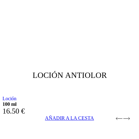
LOCIÓN ANTIOLOR
CON NOTAS AROMÁTICAS CÍTRICAS
Loción
L
100 ml
1
16.50
€
AÑADIR A LA CESTA