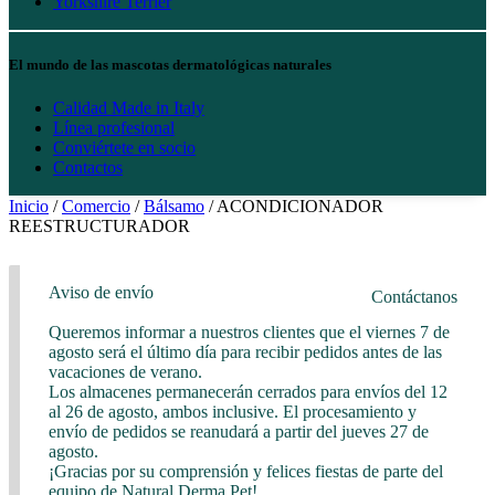
Yorkshire Terrier
El mundo de las mascotas dermatológicas naturales
Calidad Made in Italy
Línea profesional
Conviértete en socio
Contactos
Inicio
/
Comercio
/
Bálsamo
/ ACONDICIONADOR
REESTRUCTURADOR
Aviso de envío
Contáctanos
Queremos informar a nuestros clientes que el viernes 7 de
agosto será el último día para recibir pedidos antes de las
vacaciones de verano.
Los almacenes permanecerán cerrados para envíos del 12
al 26 de agosto, ambos inclusive. El procesamiento y
envío de pedidos se reanudará a partir del jueves 27 de
agosto.
¡Gracias por su comprensión y felices fiestas de parte del
equipo de Natural Derma Pet!