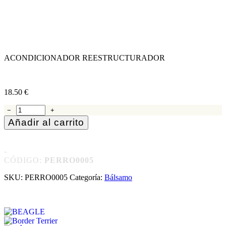
incluso en los pelajes más dañados.
. Enriquecido con
Timol
de la
acción
dermopurificante y desodorante
,
Manteca de karité
nutritiva y elástica y
aceite de argán
de las propiedades
reestructuración e iluminación
, deja el
pelaje suave, sedoso,
fuerte y visiblemente sano
.
ACONDICIONADOR REESTRUCTURADOR
18.50
€
18.50
€
−
+
Añadir al carrito
-
CÓDIGO:
PERRO0005
SKU:
PERRO0005
Categoría:
Bálsamo
Adecuado para
BEAGLE
Border Terrier