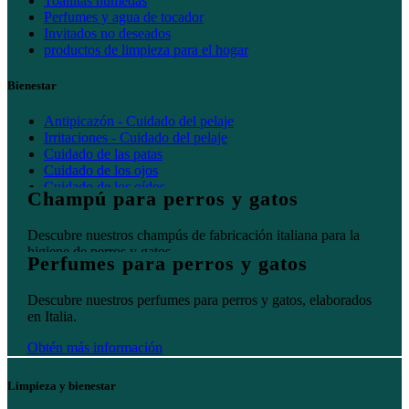
Toallitas húmedas
Perfumes y agua de tocador
Invitados no deseados
productos de limpieza para el hogar
Bienestar
Antipicazón - Cuidado del pelaje
Irritaciones - Cuidado del pelaje
Cuidado de las patas
Cuidado de los ojos
Cuidado de los oídos
Champú para perros y gatos
Cuidado bucal
Descubre nuestros champús de fabricación italiana para la
higiene de perros y gatos.
Perfumes para perros y gatos
Obtén más información
Descubre nuestros perfumes para perros y gatos, elaborados
en Italia.
Obtén más información
Limpieza y bienestar