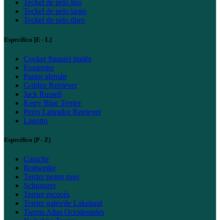
Teckel de pelo liso
Teckel de pelo largo
Teckel de pelo duro
Específico [E - L]
Cocker Spaniel inglés
Foxterrier
Pastor alemán
Golden Retriever
Jack Russell
Kerry Blue Terrier
Perro Labrador Retriever
Lagotto
Específico [P - Z]
Caniche
Rottweiler
Terrier negro ruso
Schnauzer
Terrier escocés
Terrier galés/de Lakeland
Tierras Altas Occidentales