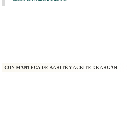
Bálsamo
|
Después de la limpieza
ACONDICIONADOR
REESTRUCTURADOR
CON MANTECA DE KARITÉ Y ACEITE DE ARGÁN
200 ml
Acondicionador reestructurante para perros
adecuado para
todo
tipo de cabello
, ideal para
restaurar el equilibrio hidrolipídico y
el pH del pelaje
. El
fórmula nutritiva
lucha contra
el’
empobrecimiento estructural del cabello
,
Reestructurándolo
de raíz a punta
y devolviendo el favor
cuerpo, volumen y
vitalidad
. Ayuda a
cancelar la electricidad estática
y da
Brillo