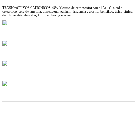
TENSIOACTIVOS CATIÓNICOS <5% (cloruro de cetrimonio) Aqua [Agua], alcohol
cetearílico, cera de lanolina, dimeticona, parfum [fragancia], alcohol bencílico, ácido cítrico,
dehidroacetato de sodio, timol, etilhexilglicerina.
no probado
en animales
HECHO EN
ITALIA
Envío a
1-2 días hábiles
Envío gratis
para pedidos superiores a 30 € (en Italia)
Otros productos de la colección
Después
de la limpieza