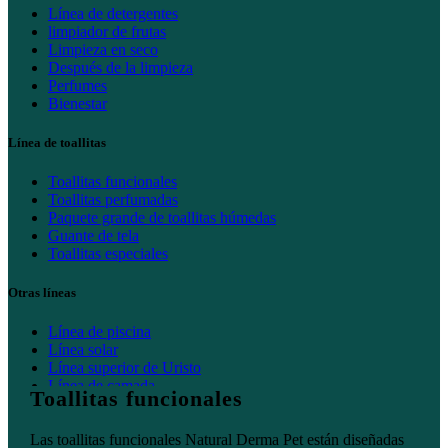
Línea de detergentes
limpiador de frutas
Limpieza en seco
Después de la limpieza
Perfumes
Bienestar
Línea de toallitas
Toallitas funcionales
Toallitas perfumadas
Paquete grande de toallitas húmedas
Guante de tela
Toallitas especiales
Otras líneas
Línea de piscina
Línea solar
Línea superior de Uristo
Línea de camada
Toallitas funcionales
Inicio
Las toallitas funcionales Natural Derma Pet están diseñadas