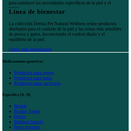
para satisfacer las necesidades específicas de la piel y el
pelaje.
Línea de bienestar
Obtén más información
La colección Derma Pet Natural Wellness reúne productos
diseñados para el cuidado de la piel y las zonas más sensibles
de perros y gatos, favoreciendo el confort diario y el
equilibrio de la piel.
Obtén más información
Medicamentos genéricos
Productos para perros
Productos para gatos
Productos para cachorros
Específico [A - D]
Beagle
Border Terrier
Bóxer
Bulldog francés
Perro tejonero