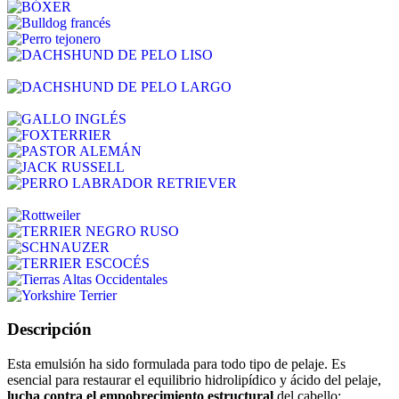
BÓXER
Bulldog francés
Perro tejonero
DACHSHUND DE PELO
LISO
DACHSHUND DE PELO
LARGO
GALLO INGLÉS
FOXTERRIER
PASTOR ALEMÁN
JACK RUSSELL
PERRO LABRADOR
RETRIEVER
Rottweiler
TERRIER NEGRO RUSO
SCHNAUZER
TERRIER ESCOCÉS
Tierras Altas Occidentales
Yorkshire Terrier
Descripción
Esta emulsión ha sido formulada para todo tipo de pelaje. Es
esencial para restaurar el equilibrio hidrolipídico y ácido del pelaje,
lucha contra el empobrecimiento estructural
del cabello: