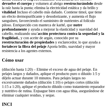
devuelve el cuerpo
y volumen al abrigo
reestructurándolo
desde
la raíz hasta la punta; elimina la electricidad estática y da brillo y
vitalidad
Incluso el cabello más dañado. Contiene timol, que tiene
un efecto dermopurificante y desodorizante, y aumenta el flujo
sanguíneo, favoreciendo el suministro de nutrientes al folículo
piloso. Enriquecido con manteca de karité, que
nutre
profundamente
y ayuda a mejorar la elasticidad y suavidad del
cabello, realizando una’
acción protectora contra la sequedad y la
fragilidad.
, y con aceite de argán, conocido por su
reestructuración de propiedades
y esclarecedor, lo que ayuda a
fortalecer la fibra del pelaje
Aporta brillo, suavidad y mayor
resistencia a los agentes externos.
Cómo usar
(dilución hasta 1:20) –
Elimine el exceso de agua del pelaje. En
pelajes largos y dañados, aplique el producto puro o diluido 1:5 y
déjelo actuar durante 10 minutos. Para pelajes largos no
excesivamente dañados (dilución 1:10) o pelajes cortos (dilución
1:15 a 1:20), aplique el producto diluido como tratamiento reparador
y nutritivo de rutina. Enjuague bien con agua tibia, asegurándose de
eliminar cualquier residuo, y seque.
INCI