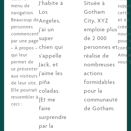
J'habite à
Située à
menu de
suppr
Los
Gotham
navigation.
cette
Beaucoup de
et en
Angeles,
City, XYZ
personnes
créer
j'ai un
emploie plus
commencent
nouve
super
de 2 000
par une page
pour 
chien qui
personnes et
« À propos »
conte
qui leur
Amuse
s'appelle
réalise de
permet de
vous b
Jack, et
nombreuses
se présenter
j'aime les
actions
aux visiteurs
piña
formidables
de leur site.
Elle pourrait
coladas.
pour la
ressembler à
(Et me
communauté
ceci :
faire
de Gotham.
surprendre
par la