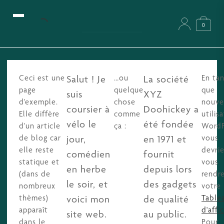
0
Ceci est une
…ou
En ta
Salut ! Je
La société
page
quelque
que
suis
XYZ
d'exemple.
chose
nouve
coursier à
Doohickey a
Elle diffère
comme
utilis
vélo le
été fondée
d'un article
ça :
WordP
de blog car
vous
jour,
en 1971 et
elle reste
devri
comédien
fournit
statique et
vous
en herbe
depuis lors
(dans de
rendre
le soir, et
des gadgets
nombreux
votre
thèmes)
Table
voici mon
de qualité
apparaît
d'affi
site web.
au public.
dans le
Pour