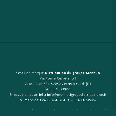
c'est une marque
Distribution du groupe Mennuti
Via Ponte Cerretano 1
Z. Ind. San Zio, 50050 Cerreto Guidi (Fi)
Tél. 0571 1919001
Envoyez un courriel à info@mennutigroupdistribuzione.it
Numéro de TVA 06284820484 – REA FI-615852
Sous réserve des activités de gestion et de coordination de