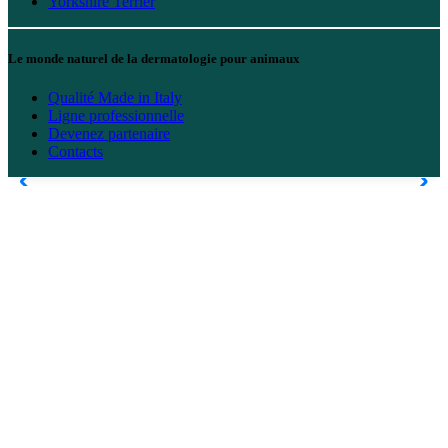
Yorkshire Terrier
Le monde naturel de la dermatologie pour animaux
Qualité Made in Italy
Ligne professionnelle
Devenez partenaire
Contacts
Pourquoi choisir Natural Derma Pet
Choisir Natural Derma Pet, c'est faire confiance à une gamme
professionnelle conçue pour ceux qui travaillent au quotidien avec
des pelages différents, des besoins spécifiques et des clients de plus
en plus attentifs aux besoins des animaux.
qualité du service
.
La ligne du NPD propose un
protocole clair et reproductible
, Des
produits adaptés à tous les types de pelage, des solutions
dermatologiquement respectueuses, un rendement élevé grâce à des
dilutions professionnelles et une gamme complète comprenant
shampoings, masques, produits de finition et parfums.
Chaque formule est créée dans le but de faciliter le travail du