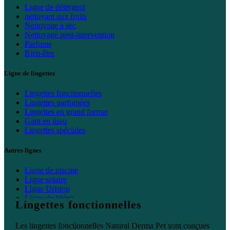
Ligne de détergent
nettoyant aux fruits
Nettoyage à sec
Nettoyage post-intervention
Parfums
Bien-être
Ligne de lingettes
Lingettes fonctionnelles
Lingettes parfumées
Lingettes en grand format
Gant en tissu
Lingettes spéciales
Autres lignes
Ligne de piscine
Ligne solaire
Ligne Uristop
Ligne de litière
Lingettes fonctionnelles
Ligne d'accueil
Les lingettes fonctionnelles Natural Derma Pet sont conçues