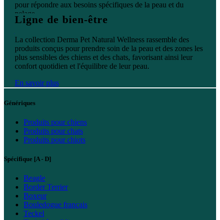
pour répondre aux besoins spécifiques de la peau et du
pelage.
Ligne de bien-être
En savoir plus
La collection Derma Pet Natural Wellness rassemble des
produits conçus pour prendre soin de la peau et des zones les
plus sensibles des chiens et des chats, favorisant ainsi leur
confort quotidien et l'équilibre de leur peau.
En savoir plus
Génériques
Produits pour chiens
Produits pour chats
Produits pour chiots
Spécifique [A - D]
Beagle
Border Terrier
Boxeur
Bouledogue français
Teckel