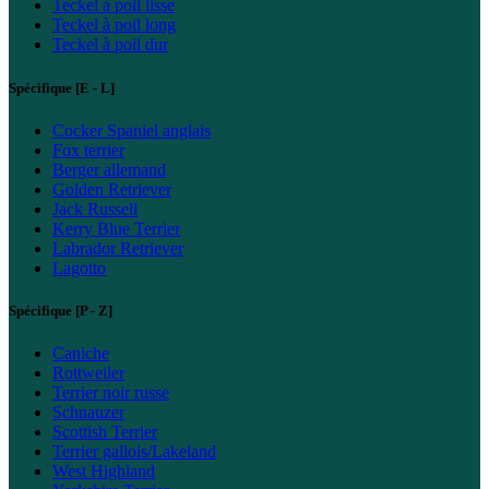
Teckel à poil lisse
Teckel à poil long
Teckel à poil dur
Spécifique [E - L]
Cocker Spaniel anglais
Fox terrier
Berger allemand
Golden Retriever
Jack Russell
Kerry Blue Terrier
Labrador Retriever
Lagotto
Spécifique [P - Z]
Caniche
Rottweiler
Terrier noir russe
Schnauzer
Scottish Terrier
Terrier gallois/Lakeland
West Highland