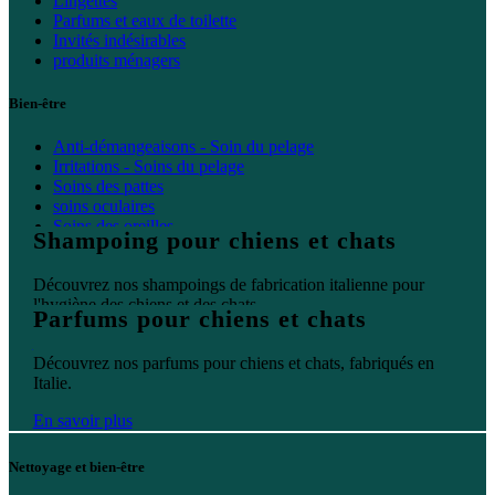
Lingettes
Parfums et eaux de toilette
Invités indésirables
produits ménagers
Bien-être
Anti-démangeaisons - Soin du pelage
Irritations - Soins du pelage
Soins des pattes
soins oculaires
Soins des oreilles
Shampoing pour chiens et chats
Soins bucco-dentaires
Découvrez nos shampoings de fabrication italienne pour
l'hygiène des chiens et des chats.
Parfums pour chiens et chats
En savoir plus
Découvrez nos parfums pour chiens et chats, fabriqués en
Italie.
En savoir plus
Nettoyage et bien-être