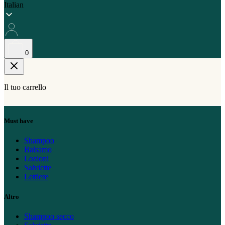
Italian
0
Il tuo carrello
Must have
Shampoo
Balsamo
Lozioni
Salviette
Lettiere
Altro
Shampoo secco