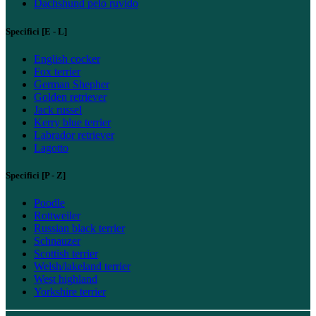
Dachshund pelo ruvido
Specifici [E - L]
English cocker
Fox terrier
German Shepher
Golden retriever
Jack russel
Kerry blue terrier
Labrador retriever
Lagotto
Specifici [P - Z]
Poodle
Rottweiler
Russian black terrier
Schnauzer
Scottish terrier
Welsh/lakeland terrier
West highland
Yorkshire terrier