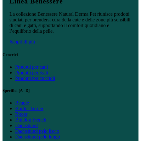
Linea Benessere
Scopri di più
La collezione Benessere Natural Derma Pet riunisce prodotti
studiati per prendersi cura della cute e delle zone più sensibili
di cani e gatti, supportando il comfort quotidiano e
l’equilibrio della pelle.
Scopri di più
Generici
Prodotti per cani
Prodotti per gatti
Prodotti per cuccioli
Specifici [A - D]
Beagle
Border Terrier
Boxer
Bulldog French
Dachshund
Dachshund pelo liscio
Dachshund pelo lungo