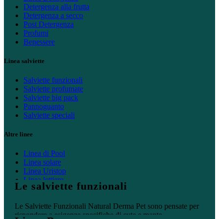
Detergenza alla frutta
Detergenza a secco
Post Detergenza
Profumi
Benessere
Linea salviette
Salviette funzionali
Salviette profumate
Salviette big pack
Pannoguanto
Salviette speciali
Altre linee
Linea di Pool
Linea solare
Linea Uristop
Linea lettiere
Le salviette funzionali
Linea casa
Le Salviette Funzionali Natural Derma Pet sono pensate per
rispondere a esigenze specifiche di cute e manto.