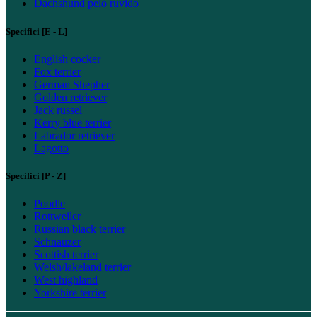
Dachshund pelo ruvido
Specifici [E - L]
English cocker
Fox terrier
German Shepher
Golden retriever
Jack russel
Kerry blue terrier
Labrador retriever
Lagotto
Specifici [P - Z]
Poodle
Rottweiler
Russian black terrier
Schnauzer
Scottish terrier
Welsh/lakeland terrier
West highland
Yorkshire terrier