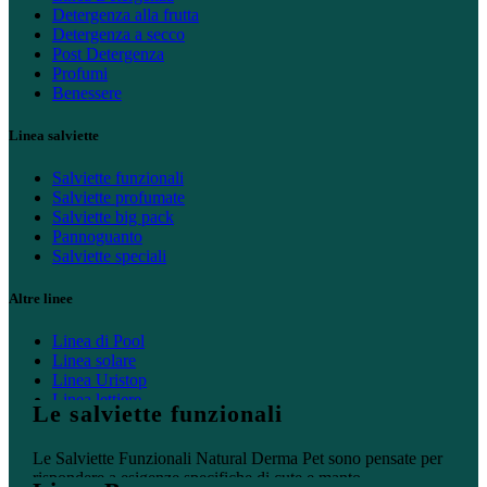
Detergenza alla frutta
Detergenza a secco
Post Detergenza
Profumi
Benessere
Linea salviette
Salviette funzionali
Salviette profumate
Salviette big pack
Pannoguanto
Salviette speciali
Altre linee
Linea di Pool
Linea solare
Linea Uristop
Linea lettiere
Le salviette funzionali
Linea casa
Le Salviette Funzionali Natural Derma Pet sono pensate per
rispondere a esigenze specifiche di cute e manto.