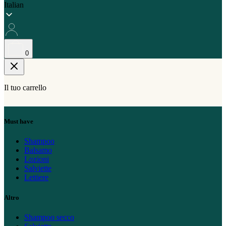
Italian
0
Il tuo carrello
Must have
Shampoo
Balsamo
Lozioni
Salviette
Lettiere
Altro
Shampoo secco