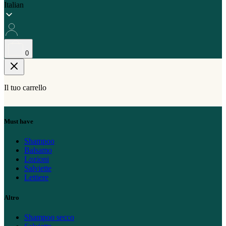
Italian
0
Il tuo carrello
Must have
Shampoo
Balsamo
Lozioni
Salviette
Lettiere
Altro
Shampoo secco