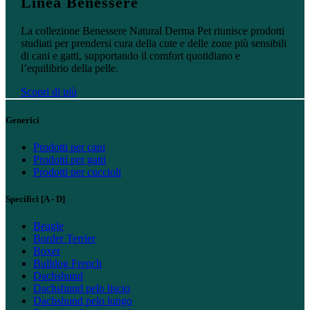
Linea Benessere
Scopri di più
La collezione Benessere Natural Derma Pet riunisce prodotti
studiati per prendersi cura della cute e delle zone più sensibili
di cani e gatti, supportando il comfort quotidiano e
l’equilibrio della pelle.
Scopri di più
Generici
Prodotti per cani
Prodotti per gatti
Prodotti per cuccioli
Specifici [A - D]
Beagle
Border Terrier
Boxer
Bulldog French
Dachshund
Dachshund pelo liscio
Dachshund pelo lungo