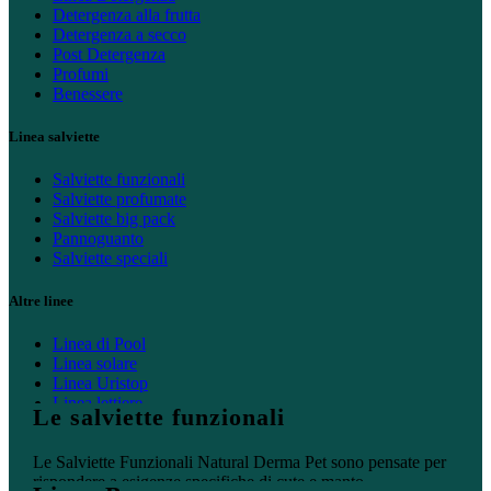
Detergenza alla frutta
Detergenza a secco
Post Detergenza
Profumi
Benessere
Linea salviette
Salviette funzionali
Salviette profumate
Salviette big pack
Pannoguanto
Salviette speciali
Altre linee
Linea di Pool
Linea solare
Linea Uristop
Linea lettiere
Le salviette funzionali
Linea casa
Le Salviette Funzionali Natural Derma Pet sono pensate per
rispondere a esigenze specifiche di cute e manto.