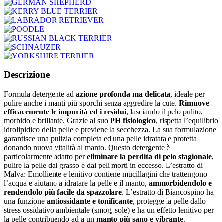
GERMAN SHEPHERD
KERRY BLUE TERRIER
LABRADOR RETRIEVER
POODLE
RUSSIAN BLACK TERRIER
SCHNAUZER
YORKSHIRE TERRIER
Descrizione
Formula detergente ad
azione profonda ma delicata
, ideale per
pulire anche i manti più sporchi senza aggredire la cute.
Rimuove
efficacemente le impurità ed i residui
, lasciando il pelo pulito,
morbido e brillante. Grazie al suo
PH fisiologico
, rispetta l’equilibrio
idrolipidico della pelle e previene la secchezza. La sua formulazione
garantisce una pulizia completa ed una pelle idratata e protetta
donando nuova vitalità al manto. Questo detergente è
particolarmente adatto per
eliminare la perdita di pelo stagionale
,
pulire la pelle dal grasso e dai peli morti in eccesso. L’estratto di
Malva: Emolliente e lenitivo contiene mucillagini che trattengono
l’acqua e aiutano a idratare la pelle e il manto,
ammorbidendolo e
rendendolo più facile da spazzolare
. L’estratto di Biancospino ha
una funzione
antiossidante e tonificante
, protegge la pelle dallo
stress ossidativo ambientale (smog, sole) e ha un effetto lenitivo per
la pelle contribuendo ad a un
manto più sano e vibrante
.