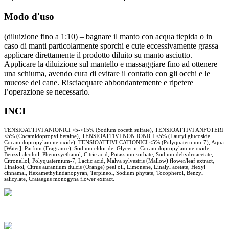
Modo d'uso
(diluizione fino a 1:10) – bagnare il manto con acqua tiepida o in
caso di manti particolarmente sporchi e cute eccessivamente grassa
applicare direttamente il prodotto diluito su manto asciutto.
Applicare la diluizione sul mantello e massaggiare fino ad ottenere
una schiuma, avendo cura di evitare il contatto con gli occhi e le
mucose del cane. Risciacquare abbondantemente e ripetere
l’operazione se necessario.
INCI
TENSIOATTIVI ANIONICI >5-<15% (Sodium coceth sulfate), TENSIOATTIVI ANFOTERI
<5% (Cocamidopropyl betaine), TENSIOATTIVI NON IONICI <5% (Lauryl glucoside,
Cocamidopropylamine oxide)
TENSIOATTIVI CATIONICI <5% (Polyquaternium-7), Aqua
[Water], Parfum (Fragrance), Sodium chloride, Glycerin, Cocamidopropylamine oxide,
Benzyl alcohol, Phenoxyethanol, Citric acid, Potassium sorbate, Sodium dehydroacetate,
Citronellol, Polyquaternium-7, Lactic acid, Malva sylvestris (Mallow) flower/leaf extract,
Linalool, Citrus aurantium dulcis (Orange) peel oil, Limonene, Linalyl acetate, Hexyl
cinnamal, Hexamethylindanopyran, Terpineol, Sodium phytate, Tocopherol, Benzyl
salicylate, Crataegus monogyna flower extract.
non testato
su animali