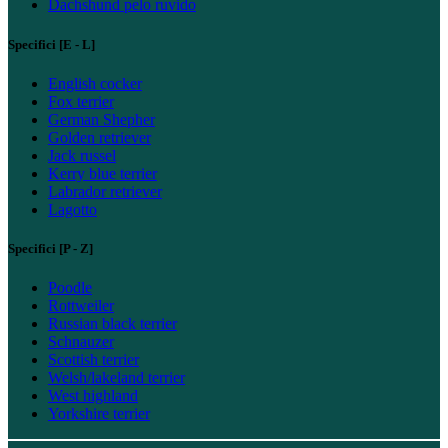
Dachshund pelo ruvido
Specifici [E - L]
English cocker
Fox terrier
German Shepher
Golden retriever
Jack russel
Kerry blue terrier
Labrador retriever
Lagotto
Specifici [P - Z]
Poodle
Rottweiler
Russian black terrier
Schnauzer
Scottish terrier
Welsh/lakeland terrier
West highland
Yorkshire terrier