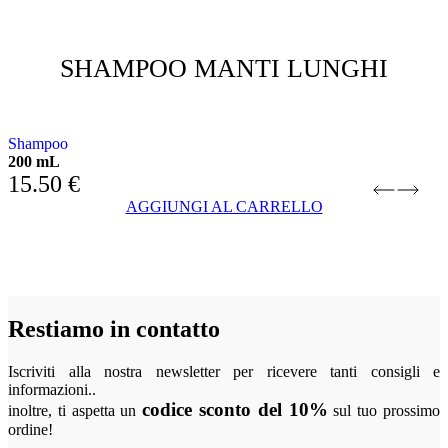
SHAMPOO MANTI LUNGHI
CON GINKO BILOBA E PANTENOLO
Shampoo
200 mL
1
15.50
€
AGGIUNGI AL CARRELLO
Restiamo in contatto
Iscriviti alla nostra newsletter per ricevere tanti consigli e
informazioni..
codice sconto del 10%
inoltre, ti aspetta un
sul tuo prossimo
ordine!