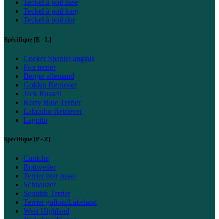
Teckel à poil lisse
Teckel à poil long
Teckel à poil dur
Spécifique [E - L]
Cocker Spaniel anglais
Fox terrier
Berger allemand
Golden Retriever
Jack Russell
Kerry Blue Terrier
Labrador Retriever
Lagotto
Spécifique [P - Z]
Caniche
Rottweiler
Terrier noir russe
Schnauzer
Scottish Terrier
Terrier gallois/Lakeland
West Highland