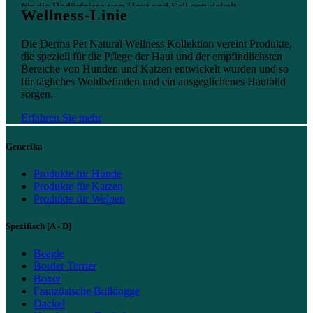
für die Bedürfnisse von Haut und Fell entwickelt.
Wellness-Linie
Erfahren Sie mehr
Die Derma Pet Natural Wellness Kollektion vereint Produkte,
die speziell für die Pflege der Haut und der empfindlichsten
Bereiche von Hunden und Katzen entwickelt wurden und so
für tägliches Wohlbefinden und ein ausgeglichenes Hautbild
sorgen.
Erfahren Sie mehr
Generika
Produkte für Hunde
Produkte für Katzen
Produkte für Welpen
Spezifisch [A - D]
Beagle
Border Terrier
Boxer
Französische Bulldogge
Dackel