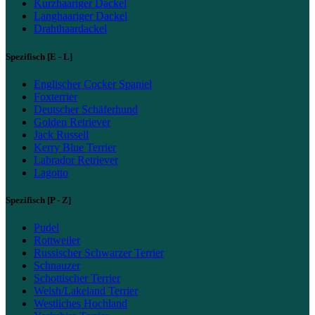
Kurzhaariger Dackel
Langhaariger Dackel
Drahthaardackel
Spezifisch [E - L]
Englischer Cocker Spaniel
Foxterrier
Deutscher Schäferhund
Golden Retriever
Jack Russell
Kerry Blue Terrier
Labrador Retriever
Lagotto
Spezifisch [P - Z]
Pudel
Rottweiler
Russischer Schwarzer Terrier
Schnauzer
Schottischer Terrier
Welsh/Lakeland Terrier
Westliches Hochland