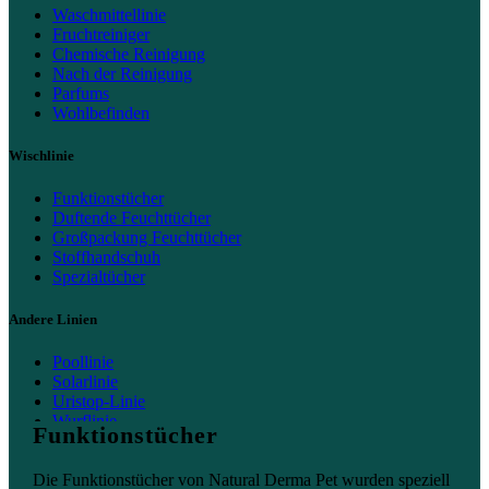
Waschmittellinie
Fruchtreiniger
Chemische Reinigung
Nach der Reinigung
Parfums
Wohlbefinden
Wischlinie
Funktionstücher
Duftende Feuchttücher
Großpackung Feuchttücher
Stoffhandschuh
Spezialtücher
Andere Linien
Poollinie
Solarlinie
Uristop-Linie
Wurflinie
Funktionstücher
Heimlinie
Die Funktionstücher von Natural Derma Pet wurden speziell