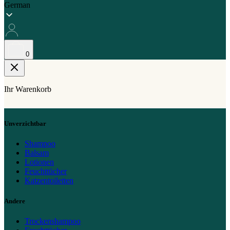
German
0
Ihr Warenkorb
Unverzichtbar
Shampoo
Balsam
Lotionen
Feuchttücher
Katzentoiletten
Andere
Trockenshampoo