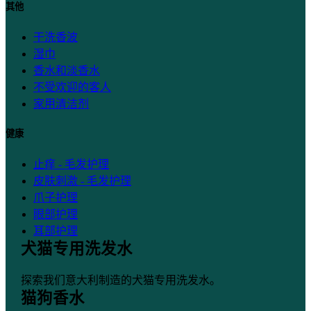
其他
干洗香波
湿巾
香水和淡香水
不受欢迎的客人
家用清洁剂
健康
止痒 - 毛发护理
皮肤刺激 - 毛发护理
爪子护理
眼部护理
耳部护理
犬猫专用洗发水
口腔护理
探索我们意大利制造的犬猫专用洗发水。
猫狗香水
了解更多