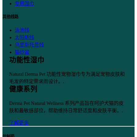
专用湿巾
其他线路
泳池线
太阳能线
乌里斯托普线
猫砂盆
功能性湿巾
主线
Natural Derma Pet 功能性宠物湿巾专为满足宠物皮肤和
毛发的特定需求而设计。.
健康系列
了解更多
Derma Pet Natural Wellness 系列产品旨在呵护犬猫的皮
肤和最敏感部位，帮助维持日常舒适度和皮肤平衡。.
了解更多
仿制药