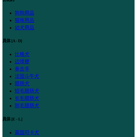
狗狗用品
猫咪用品
幼犬用品
具体 [A - D]
比格犬
边境梗
拳击手
法国斗牛犬
腊肠犬
短毛腊肠犬
长毛腊肠犬
刚毛腊肠犬
具体 [E - L]
英国可卡犬