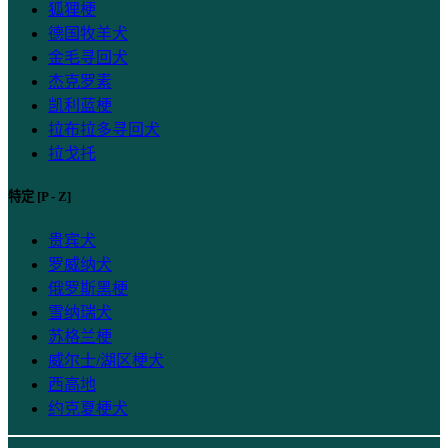
狐狸梗
德国牧羊犬
金毛寻回犬
杰克罗素
凯利蓝梗
拉布拉多寻回犬
拉戈托
特定 [P - Z]
贵宾犬
罗威纳犬
俄罗斯黑梗
雪纳瑞犬
苏格兰梗
威尔士/湖区梗犬
西高地
约克夏梗犬