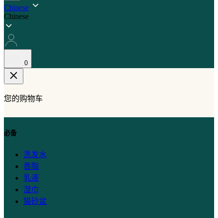
搜
Chinese
Chinese
索
0
您的购物车
必备
洗发水
香脂
乳液
湿巾
猫砂盆