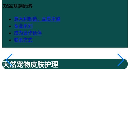
天然皮肤宠物世界
意大利制造，品质卓越
专业系列
成为合作伙伴
联系方式
天然宠物皮肤护理
这是一个品牌
Mennuti集团分销
Via Ponte Cerretano 1
Z. Ind. San Zio, 50050 Cerreto Guidi (Fi)
电话：0571 1919001
电子邮件：info@mennutigroupdistribuzione.it
增值税号 06284820484 – REA FI-615852
受管理和协调活动的影响
“MENNUTI HUB SRL”